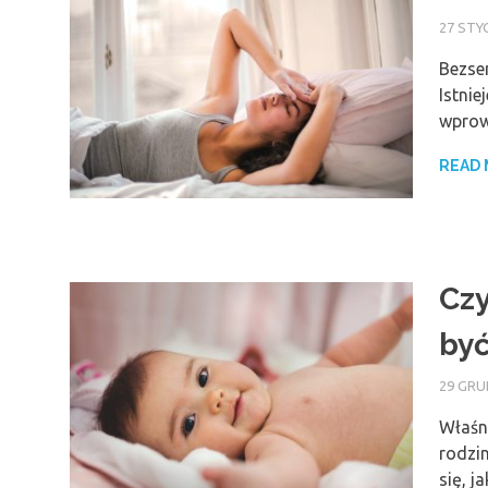
27 STY
Bezse
Istnie
wprow
READ
Cz
być
29 GRU
Właśn
rodzi
się, j