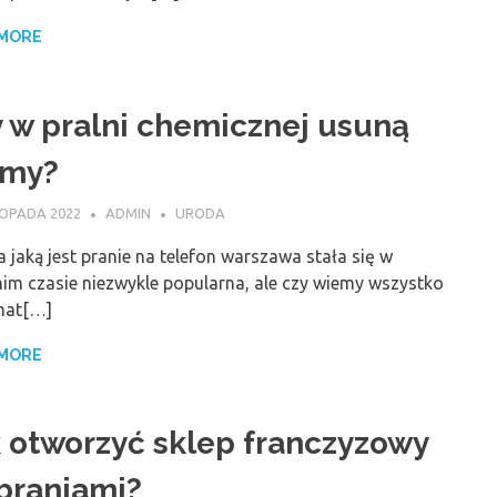
 MORE
 w pralni chemicznej usuną
amy?
TOPADA 2022
ADMIN
URODA
 jaką jest pranie na telefon warszawa stała się w
nim czasie niezwykle popularna, ale czy wiemy wszystko
mat[…]
 MORE
 otworzyć sklep franczyzowy
braniami?