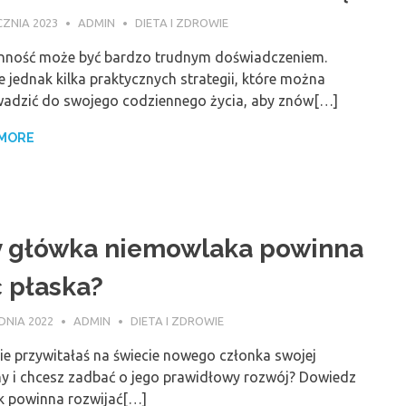
CZNIA 2023
ADMIN
DIETA I ZDROWIE
nność może być bardzo trudnym doświadczeniem.
je jednak kilka praktycznych strategii, które można
adzić do swojego codziennego życia, aby znów[…]
 MORE
y główka niemowlaka powinna
 płaska?
DNIA 2022
ADMIN
DIETA I ZDROWIE
ie przywitałaś na świecie nowego członka swojej
ny i chcesz zadbać o jego prawidłowy rozwój? Dowiedz
ak powinna rozwijać[…]