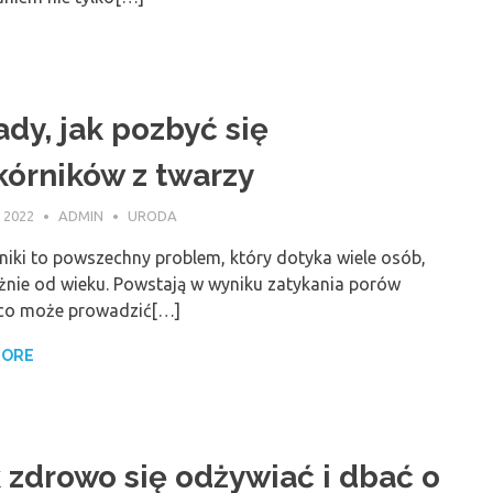
ady, jak pozbyć się
kórników z twarzy
 2022
ADMIN
URODA
niki to powszechny problem, który dotyka wiele osób,
eżnie od wieku. Powstają w wyniku zatykania porów
 co może prowadzić[…]
MORE
 zdrowo się odżywiać i dbać o