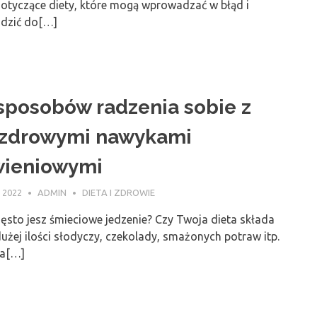
dotyczące diety, które mogą wprowadzać w błąd i
dzić do[…]
sposobów radzenia sobie z
ezdrowymi nawykami
wieniowymi
 2022
ADMIN
DIETA I ZDROWIE
ęsto jesz śmieciowe jedzenie? Czy Twoja dieta składa
dużej ilości słodyczy, czekolady, smażonych potraw itp.
na[…]