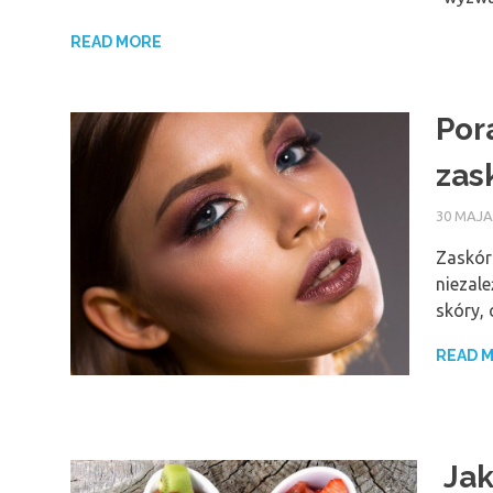
READ MORE
Por
zas
30 MAJA
Zaskór
niezal
skóry,
READ 
Jak