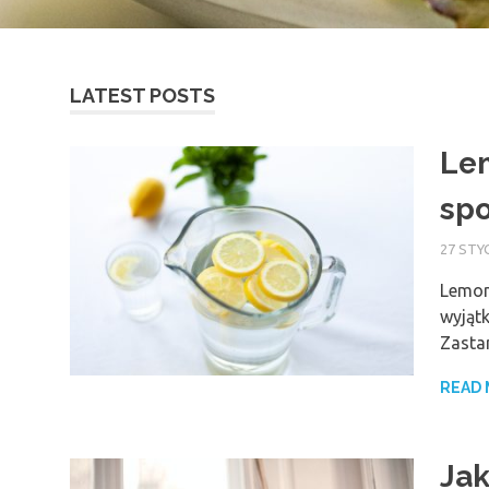
LATEST POSTS
Lem
spo
27 STY
Lemon
wyjąt
Zasta
READ
Jak