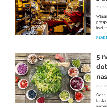
21 LIPC
Własny
prosp
kszta
READ
5 n
dot
nas
2 CZER
Odchu
budzi 
wyzwa