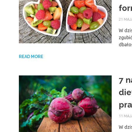
fo
21 MAJ
W dzis
zgubić
dbało
READ MORE
7 n
die
pr
11 MAJ
W dzis