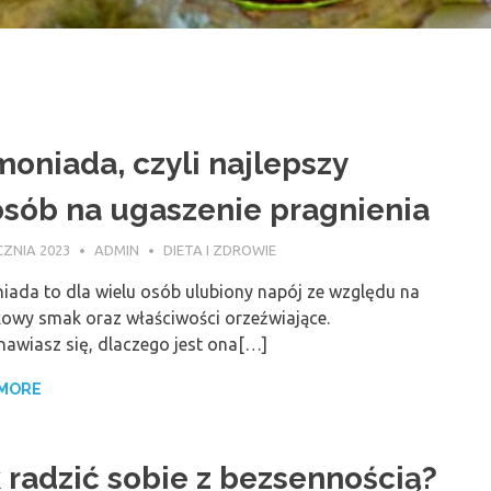
oniada, czyli najlepszy
sób na ugaszenie pragnienia
CZNIA 2023
ADMIN
DIETA I ZDROWIE
iada to dla wielu osób ulubiony napój ze względu na
kowy smak oraz właściwości orzeźwiające.
nawiasz się, dlaczego jest ona[…]
 MORE
 radzić sobie z bezsennością?