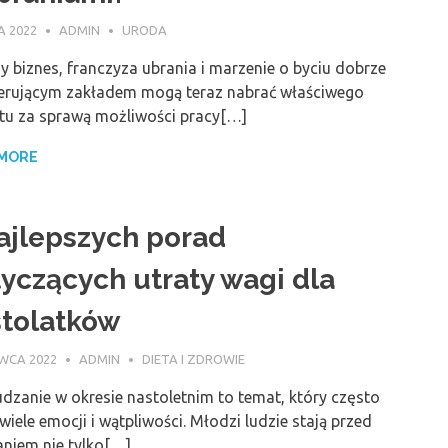
A 2022
ADMIN
URODA
 biznes, franczyza ubrania i marzenie o byciu dobrze
erującym zakładem mogą teraz nabrać właściwego
łtu za sprawą możliwości pracy[…]
 MORE
ajlepszych porad
yczących utraty wagi dla
tolatków
WCA 2022
ADMIN
DIETA I ZDROWIE
dzanie w okresie nastoletnim to temat, który często
wiele emocji i wątpliwości. Młodzi ludzie stają przed
niem nie tylko[…]