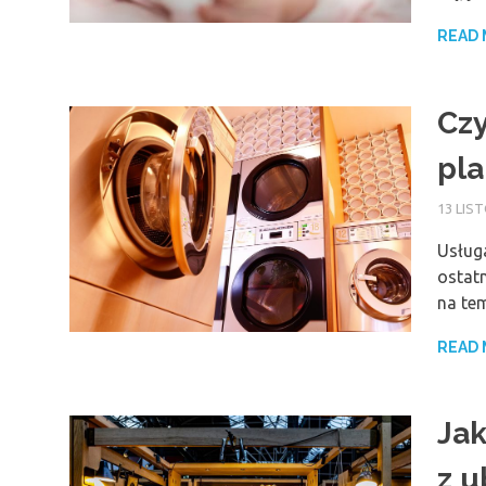
READ
Czy
pl
13 LIS
Usługa
ostat
na te
READ
Jak
z u