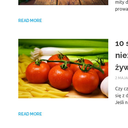
mity 
prowa
READ MORE
10 
ni
ży
2 MAJA
Czy cz
się z 
Jeśli 
READ MORE