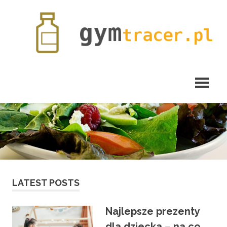
Skip
to
content
gymtracer.pl
LATEST POSTS
Najlepsze prezenty
dla dziecka – na co