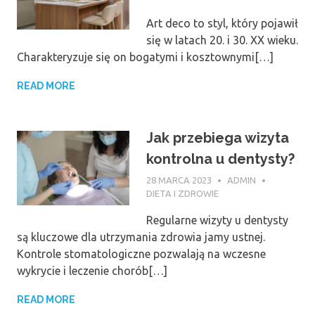
Art deco to styl, który pojawił
się w latach 20. i 30. XX wieku.
Charakteryzuje się on bogatymi i kosztownymi[…]
READ MORE
Jak przebiega wizyta
kontrolna u dentysty?
28 MARCA 2023
ADMIN
DIETA I ZDROWIE
Regularne wizyty u dentysty
są kluczowe dla utrzymania zdrowia jamy ustnej.
Kontrole stomatologiczne pozwalają na wczesne
wykrycie i leczenie chorób[…]
READ MORE