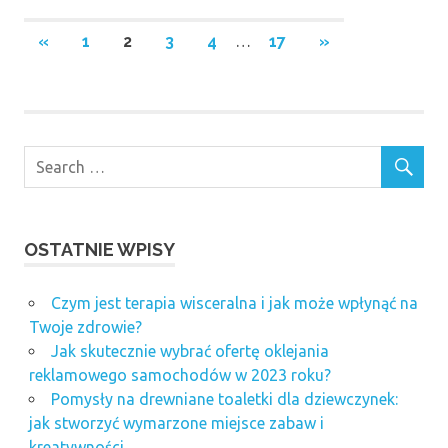
Stronicowanie
PREVIOUS
NEXT
«
1
2
3
4
…
17
»
POSTS
POSTS
wpisów
OSTATNIE WPISY
Czym jest terapia wisceralna i jak może wpłynąć na
Twoje zdrowie?
Jak skutecznie wybrać ofertę oklejania
reklamowego samochodów w 2023 roku?
Pomysły na drewniane toaletki dla dziewczynek:
jak stworzyć wymarzone miejsce zabaw i
kreatywności