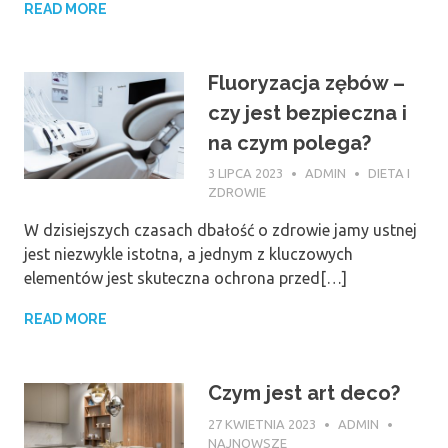
READ MORE
Fluoryzacja zębów –
czy jest bezpieczna i
na czym polega?
3 LIPCA 2023
ADMIN
DIETA I
ZDROWIE
W dzisiejszych czasach dbałość o zdrowie jamy ustnej
jest niezwykle istotna, a jednym z kluczowych
elementów jest skuteczna ochrona przed[…]
READ MORE
Czym jest art deco?
27 KWIETNIA 2023
ADMIN
NAJNOWSZE