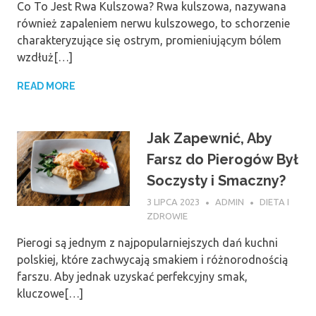
Co To Jest Rwa Kulszowa? Rwa kulszowa, nazywana
również zapaleniem nerwu kulszowego, to schorzenie
charakteryzujące się ostrym, promieniującym bólem
wzdłuż[…]
READ MORE
Jak Zapewnić, Aby
Farsz do Pierogów Był
Soczysty i Smaczny?
3 LIPCA 2023
ADMIN
DIETA I
ZDROWIE
Pierogi są jednym z najpopularniejszych dań kuchni
polskiej, które zachwycają smakiem i różnorodnością
farszu. Aby jednak uzyskać perfekcyjny smak,
kluczowe[…]