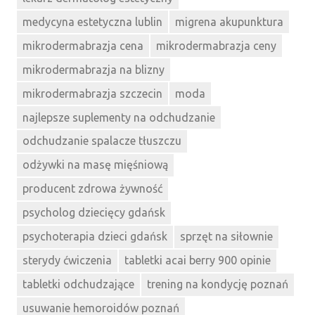
medycyna estetyczna lublin
migrena akupunktura
mikrodermabrazja cena
mikrodermabrazja ceny
mikrodermabrazja na blizny
mikrodermabrazja szczecin
moda
najlepsze suplementy na odchudzanie
odchudzanie spalacze tłuszczu
odżywki na masę mięśniową
producent zdrowa żywność
psycholog dziecięcy gdańsk
psychoterapia dzieci gdańsk
sprzęt na siłownie
sterydy ćwiczenia
tabletki acai berry 900 opinie
tabletki odchudzające
trening na kondycję poznań
usuwanie hemoroidów poznań