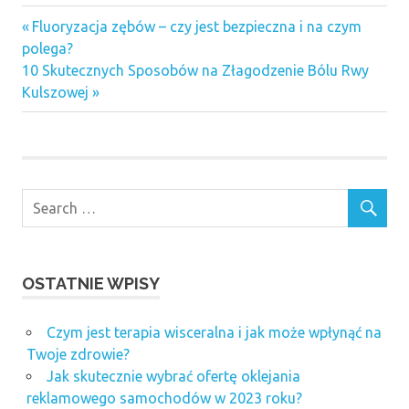
Previous
Nawigacja
Fluoryzacja zębów – czy jest bezpieczna i na czym
Post:
polega?
wpisu
Next
10 Skutecznych Sposobów na Złagodzenie Bólu Rwy
Post:
Kulszowej
OSTATNIE WPISY
Czym jest terapia wisceralna i jak może wpłynąć na
Twoje zdrowie?
Jak skutecznie wybrać ofertę oklejania
reklamowego samochodów w 2023 roku?