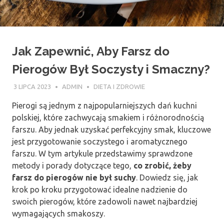
Jak Zapewnić, Aby Farsz do
Pierogów Był Soczysty i Smaczny?
3 LIPCA 2023
ADMIN
DIETA I ZDROWIE
Pierogi są jednym z najpopularniejszych dań kuchni
polskiej, które zachwycają smakiem i różnorodnością
farszu. Aby jednak uzyskać perfekcyjny smak, kluczowe
jest przygotowanie soczystego i aromatycznego
farszu. W tym artykule przedstawimy sprawdzone
metody i porady dotyczące tego,
co zrobić, żeby
farsz do pierogów nie był suchy
. Dowiedz się, jak
krok po kroku przygotować idealne nadzienie do
swoich pierogów, które zadowoli nawet najbardziej
wymagających smakoszy.