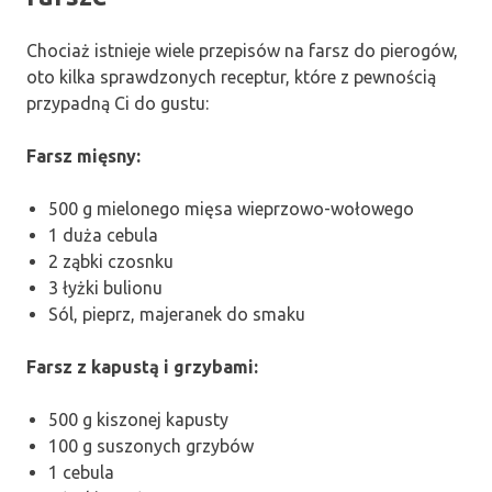
Chociaż istnieje wiele przepisów na farsz do pierogów,
oto kilka sprawdzonych receptur, które z pewnością
przypadną Ci do gustu:
Farsz mięsny:
500 g mielonego mięsa wieprzowo-wołowego
1 duża cebula
2 ząbki czosnku
3 łyżki bulionu
Sól, pieprz, majeranek do smaku
Farsz z kapustą i grzybami:
500 g kiszonej kapusty
100 g suszonych grzybów
1 cebula