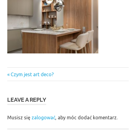
Previous
Nawigacja
Czym jest art deco?
Post:
wpisu
LEAVE A REPLY
Musisz się
zalogować
, aby móc dodać komentarz.