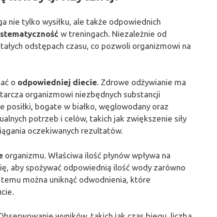
a nie tylko wysiłku, ale także odpowiednich
ystematyczność
w treningach. Niezależnie od
 stałych odstępach czasu, co pozwoli organizmowi na
nać o
odpowiedniej diecie
. Zdrowe odżywianie ma
tarcza organizmowi niezbędnych substancji
 posiłki, bogate w białko, węglowodany oraz
alnych potrzeb i celów, takich jak zwiększenie siły
siągania oczekiwanych rezultatów.
e
organizmu. Właściwa ilość płynów wpływa na
się, aby spożywać odpowiednią ilość wody zarówno
ęki temu można uniknąć odwodnienia, które
cie.
 Obserwowanie wyników, takich jak czas biegu, liczba