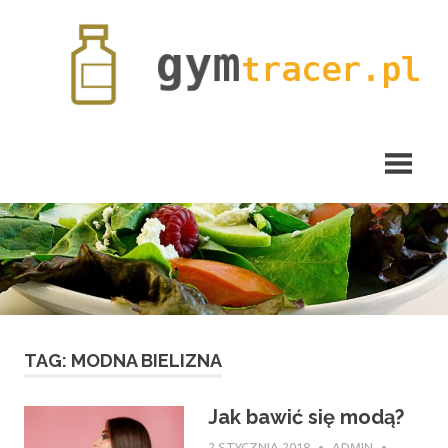
Skip
to
content
gymtracer.pl
TAG:
MODNA BIELIZNA
Jak bawić się modą?
2 STYCZNIA 2018
ADMIN