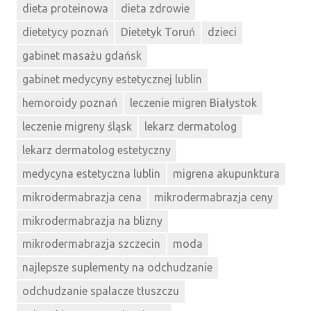
dieta proteinowa
dieta zdrowie
dietetycy poznań
Dietetyk Toruń
dzieci
gabinet masażu gdańsk
gabinet medycyny estetycznej lublin
hemoroidy poznań
leczenie migren Białystok
leczenie migreny śląsk
lekarz dermatolog
lekarz dermatolog estetyczny
medycyna estetyczna lublin
migrena akupunktura
mikrodermabrazja cena
mikrodermabrazja ceny
mikrodermabrazja na blizny
mikrodermabrazja szczecin
moda
najlepsze suplementy na odchudzanie
odchudzanie spalacze tłuszczu