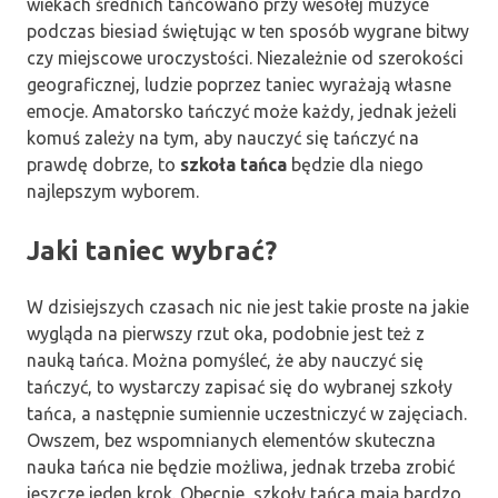
wiekach średnich tańcowano przy wesołej muzyce
podczas biesiad świętując w ten sposób wygrane bitwy
czy miejscowe uroczystości. Niezależnie od szerokości
geograficznej, ludzie poprzez taniec wyrażają własne
emocje. Amatorsko tańczyć może każdy, jednak jeżeli
komuś zależy na tym, aby nauczyć się tańczyć na
prawdę dobrze, to
szkoła tańca
będzie dla niego
najlepszym wyborem.
Jaki taniec wybrać?
W dzisiejszych czasach nic nie jest takie proste na jakie
wygląda na pierwszy rzut oka, podobnie jest też z
nauką tańca. Można pomyśleć, że aby nauczyć się
tańczyć, to wystarczy zapisać się do wybranej szkoły
tańca, a następnie sumiennie uczestniczyć w zajęciach.
Owszem, bez wspomnianych elementów skuteczna
nauka tańca nie będzie możliwa, jednak trzeba zrobić
jeszcze jeden krok. Obecnie, szkoły tańca mają bardzo