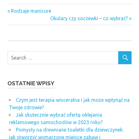
dzieci
Previous
Nawigacja
Rodzaje manicure
hip
Post:
Next
Okulary czy soczewki – co wybrać?
wpisu
hop
Post:
OSTATNIE WPISY
Czym jest terapia wisceralna i jak może wpłynąć na
Twoje zdrowie?
Jak skutecznie wybrać ofertę oklejania
reklamowego samochodów w 2023 roku?
Pomysły na drewniane toaletki dla dziewczynek:
jak stworzyć wymarzone miejsce zabaw i