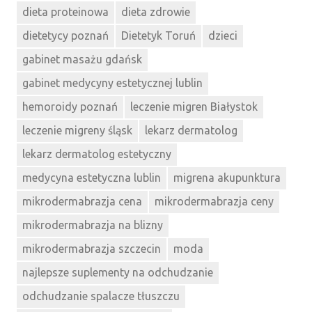
dieta proteinowa
dieta zdrowie
dietetycy poznań
Dietetyk Toruń
dzieci
gabinet masażu gdańsk
gabinet medycyny estetycznej lublin
hemoroidy poznań
leczenie migren Białystok
leczenie migreny śląsk
lekarz dermatolog
lekarz dermatolog estetyczny
medycyna estetyczna lublin
migrena akupunktura
mikrodermabrazja cena
mikrodermabrazja ceny
mikrodermabrazja na blizny
mikrodermabrazja szczecin
moda
najlepsze suplementy na odchudzanie
odchudzanie spalacze tłuszczu